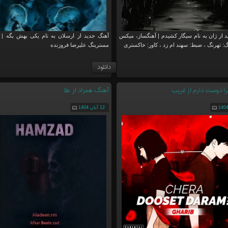
 از ژان به نام سیگار کشیدم | آهنگساز، میکس
آهنگ جدید از ارسلان به نام یکی بهش بگه |
: تهرنگ ، ضبط: سهند ام زد ، کاور: خاکستری
مسترینگ علیرضا فروزنده
دانلود
 دوست دارم از غریب
آهنگ همزاد از علا
12 آبان 1404