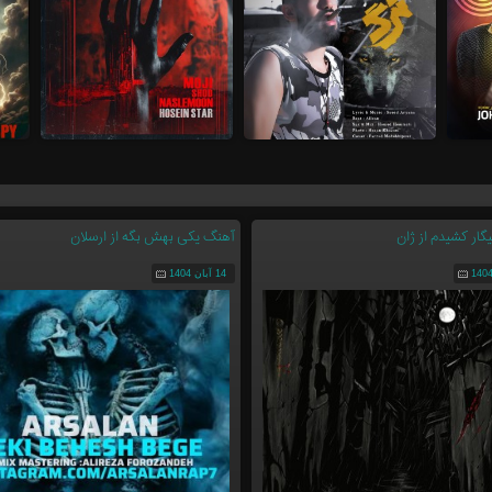
ار کشیدم از ژان
آهنگ یکی بهش بگه از ارسلان
14 آبان 1404