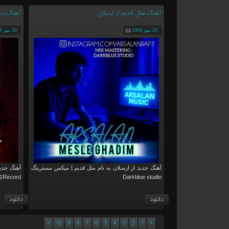
آهنگ مثل قدیم از ارسلان
آهنگ دست
20 مهر 1404
20 مهر 1404
آهنگ جدید از ارسلان به نام مثل قدیم | میکس مسترینگ
1Record
Darkblue studio
دانلود
دانلود
>
10
9
8
7
6
5
4
3
2
1
<