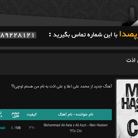
 اذت
آهنگ جدید از محمد علی اعلا و علی اذت به نام من هستم توچی!؟
حجم
ل
نام خواننده – نام آهنگ
کیفیت
فایل
دا
Mohammad Ali Aela x Ali Azot – Man Hastam
oad
۸.۲MB
۳۲۰
To Chi!?