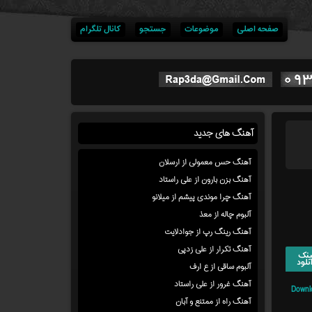
صفحه اصلی
موضوعات
جستجو
کانال تلگرام
آهنگ های جدید
آهنگ حس معمولی از ارسلان
آهنگ بزن بارون از علی راستاد
آهنگ چرا موندی پیشم از میلانو
آلبوم چاله از معذ
آهنگ رینگ رپ از جوادلایت
آهنگ تکرار از علی زدپی
ینک
نلود
آلبوم ساقی از ع ارف
آهنگ غرور از علی راستاد
Downl
آهنگ راه از ممتنع و آبان