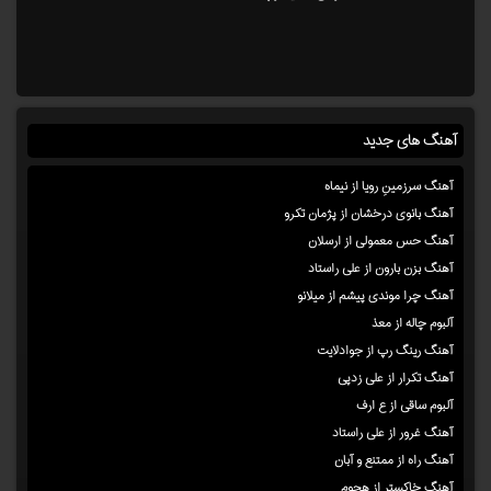
آهنگ های جدید
آهنگ سرزمینِ رویا از نیماه
آهنگ بانوی درخشان از پژمان تکرو
آهنگ حس معمولی از ارسلان
آهنگ بزن بارون از علی راستاد
آهنگ چرا موندی پیشم از میلانو
آلبوم چاله از معذ
آهنگ رینگ رپ از جوادلایت
آهنگ تکرار از علی زدپی
آلبوم ساقی از ع ارف
آهنگ غرور از علی راستاد
آهنگ راه از ممتنع و آبان
آهنگ خاکستر از هجوم