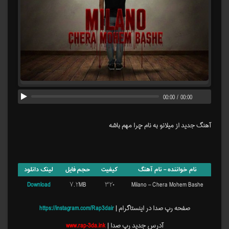
00:00
/
00:00
آهنگ جدید از میلانو به نام چرا مهم باشه
نام خواننده – نام آهنگ
کیفیت
حجم فایل
لینک دانلود
Download
۷.۲MB
۳۲۰
Milano – Chera Mohem Bashe
صفحه رپ صدا در اینستاگرام |
https://instagram.com/Rap3dair
آدرس جدید رپ صدا |
www.rap-3da.ink