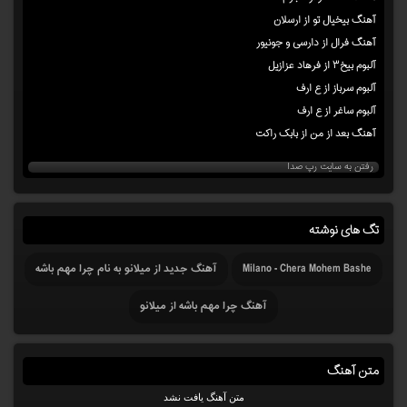
آهنگ بیخیال تو از ارسلان
آهنگ فرال از دارسی و جونیور
آلبوم بیخ۳ از فرهاد عزازیل
آلبوم سرباز از ع ارف
آلبوم ساغر از ع ارف
آهنگ بعد از من از بابک راکت
رفتن به سایت رپ صدا
تگ های نوشته
Milano - Chera Mohem Bashe
آهنگ جدید از میلانو به نام چرا مهم باشه
آهنگ چرا مهم باشه از میلانو
متن آهنگ
متن آهنگ یافت نشد