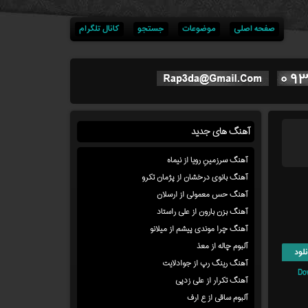
صفحه اصلی
موضوعات
جستجو
کانال تلگرام
آهنگ های جدید
آهنگ سرزمینِ رویا از نیماه
آهنگ بانوی درخشان از پژمان تکرو
آهنگ حس معمولی از ارسلان
آهنگ بزن بارون از علی راستاد
آهنگ چرا موندی پیشم از میلانو
آلبوم چاله از معذ
لود
آهنگ رینگ رپ از جوادلایت
Do
آهنگ تکرار از علی زدپی
آلبوم ساقی از ع ارف