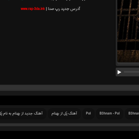
آدرس جدید رپ صدا |
www.rap-3da.ink
B3hna
B3hnam - Pol
Pol
آهنگ پُل از بهنام
آهنگ جدید از بهنام به نام پُ