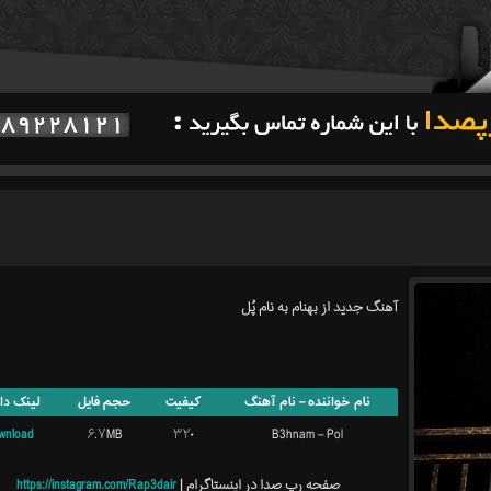
آهنگ جدید از بهنام به نام پُل
نام خواننده – نام آهنگ
کیفیت
حجم فایل
لینک دان
wnload
۶.۷MB
۳۲۰
B3hnam – Pol
صفحه رپ صدا در اینستاگرام |
https://instagram.com/Rap3dair