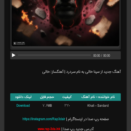
00:00
/
00:00
آهنگ جدید از سینا خالی به نام سردرد | آهنگساز: خالی
نام خواننده – نام آهنگ
کیفیت
حجم فایل
لینک دانلود
Download
۷.۶MB
۳۲۰
Khali – Sardard
صفحه رپ صدا در اینستاگرام |
https://instagram.com/Rap3dair
آدرس جدید رپ صدا |
www.rap-3da.ink