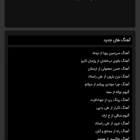
آهنگ های جدید
آهنگ سرزمینِ رویا از نیماه
آهنگ بانوی درخشان از پژمان تکرو
آهنگ حس معمولی از ارسلان
آهنگ بزن بارون از علی راستاد
آهنگ چرا موندی پیشم از میلانو
آلبوم چاله از معذ
آهنگ رینگ رپ از جوادلایت
آهنگ تکرار از علی زدپی
آلبوم ساقی از ع ارف
آهنگ غرور از علی راستاد
آهنگ راه از ممتنع و آبان
آهنگ خاکستر از هجوم