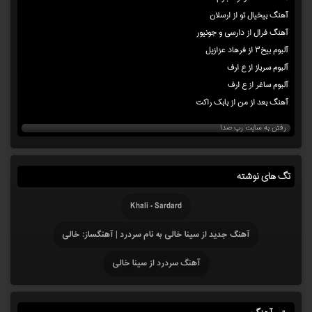
آهنگ بیخیال تو از ارسلان
آهنگ فرال از دارسی و جونیور
آلبوم بیخ۳ از فرهاد عزازیل
آلبوم سرباز از ع ارف
آلبوم ساغر از ع ارف
آهنگ بعد از من از بابک راکت
رفتن به سایت رپ صدا
تگ های نوشته
Khali - Sardard
آهنگ جدید از سینا خالی به نام سردرد | آهنگساز: خالی
آهنگ سردرد از سینا خالی