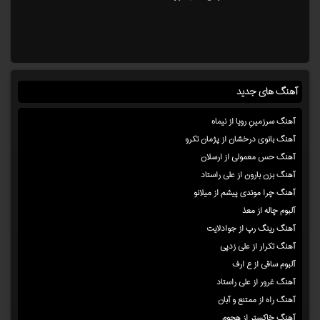
آهنگ های جدید
آهنگ سرزمینِ رویا از نیماه
آهنگ بانوی درخشان از پژمان تکرو
آهنگ حس معمولی از ارسلان
آهنگ بزن بارون از علی راستاد
آهنگ چرا موندی پیشم از میلانو
آلبوم چاله از معذ
آهنگ رینگ رپ از جوادلایت
آهنگ تکرار از علی زدپی
آلبوم ساقی از ع ارف
آهنگ غرور از علی راستاد
آهنگ راه از ممتنع و آبان
آهنگ خاکستر از هجوم