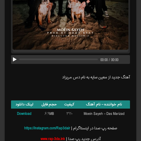
00:00
/
00:00
آهنگ جدید از معین سایه به نام دس مریزاد
نام خواننده – نام آهنگ
کیفیت
حجم فایل
لینک دانلود
Download
۶.۹MB
۳۲۰
Moein Sayeh – Das Marizad
صفحه رپ صدا در اینستاگرام |
https://instagram.com/Rap3dair
آدرس جدید رپ صدا |
www.rap-3da.ink