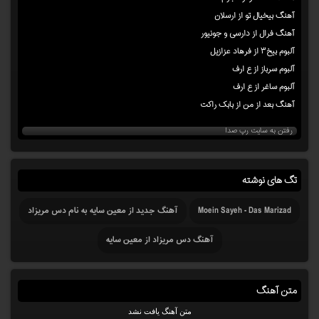
آهنگ بیخیال تو از ارسلان
آهنگ فرال از دارسی و جونیور
آلبوم بیخ۳ از فرهاد عزازیل
آلبوم سرباز از ع ارف
آلبوم ساغر از ع ارف
آهنگ بعد از من از بابک راکت
رفتن به سایت رپ صدا
تگ های نوشته
Moein Sayeh - Das Marizad
آهنگ جدید از معین سایه به نام دس مریزاد
آهنگ دس مریزاد از معین سایه
متن آهنگ
متن آهنگ یافت نشد