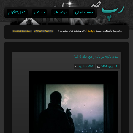
صفحه اصلی
موضوعات
جستجو
کانال تلگرام
آلبوم تکیه بر باد از مهرداد (رک)
11 بهمن 1404
4,660 بازدید