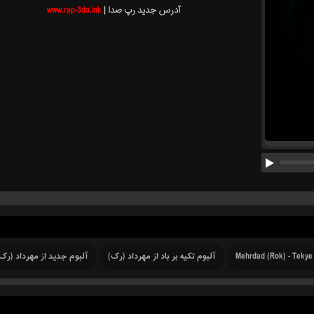
آدرس جدید رپ صدا |
www.rap-3da.ink
Mehrdad (Rok) - Tekye
آلبوم تکیه بر باد از مهرداد (رک)
آلبوم جدید از مهرداد (رک) 