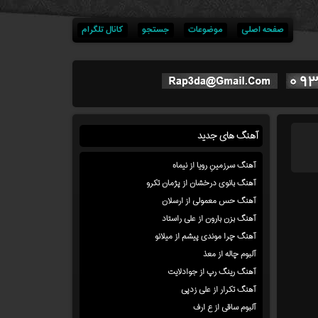
صفحه اصلی
موضوعات
جستجو
کانال تلگرام
آهنگ های جدید
آهنگ سرزمینِ رویا از نیماه
آهنگ بانوی درخشان از پژمان تکرو
آهنگ حس معمولی از ارسلان
آهنگ بزن بارون از علی راستاد
آهنگ چرا موندی پیشم از میلانو
آلبوم چاله از معذ
آهنگ رینگ رپ از جوادلایت
آهنگ تکرار از علی زدپی
آلبوم ساقی از ع ارف