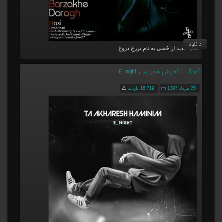
دانلود
آهنگ جدید از حُسی به نام برزخِ دروغ
آهنگ تا آخرش همینیم از E_night
25 مرداد 1397
18,719 بازدید