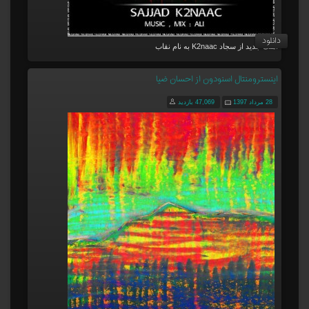
دانلود
آهنگ جدید از سجاد K2naac به نام نقاب
اینسترومنتال اسنودون از احسان ضیا
28 مرداد 1397
47,069 بازدید