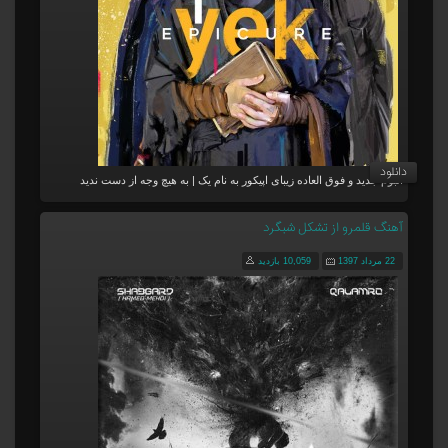
دانلود
آلبوم جدید و فوق العاده زیبای اپیکور به نام یک | به هیچ وجه از دست ندید
آهنگ قلمرو از تشکل شبگرد
22 مرداد 1397
10,059 بازدید