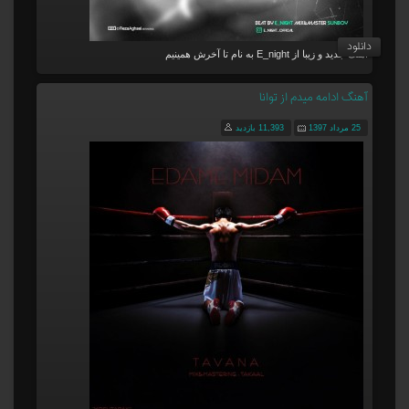
دانلود
آهنگ جدید و زیبا از E_night به نام تا آخرش همینیم
آهنگ ادامه میدم از توانا
25 مرداد 1397
11,393 بازدید