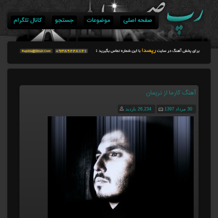
صفحه اصلی
موضوعات
جستجو
کانال تلگرام
آهنگ کارما از نریمان
30 مرداد 1397
26,234 بازدید