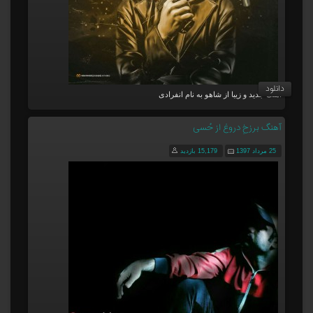
دانلود
آهنگ جدید و زیبا از شاهو به نام انفرادی
آهنگ برزخِ دروغ از حُسی
25 مرداد 1397
15,179 بازدید