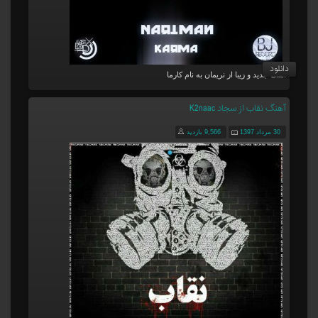
دانلود
آهنگ جدید و زیبا از نریمان به نام کارما
آهنگ نقاب از سجاد K2naac
30 مرداد 1397
9,566 بازدید