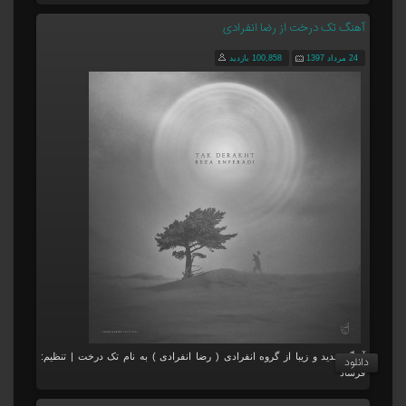
آهنگ تک درخت از رضا انفرادی
24 مرداد 1397
100,858 بازدید
آهنگ جدید و زیبا از گروه انفرادی ( رضا انفرادی ) به نام تک درخت | تنظیم:
دانلود
فرشاد