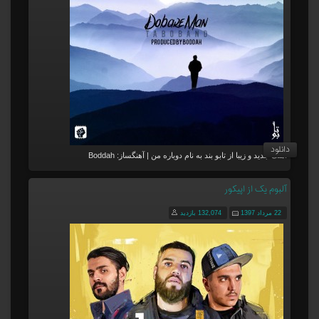
دانلود
آهنگ جدید و زیبا از تابو بند به نام دوباره من | آهنگساز: Boddah
آلبوم یک از اپیکور
22 مرداد 1397
132,074 بازدید