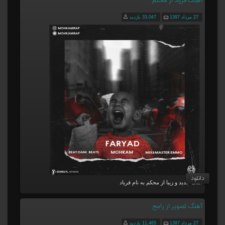
آهنگ فریاد از محکم
27 مرداد 1397
33,047 بازدید
دانلود
آهنگ جدید و زیبا از محکم به نام فریاد
آهنگ تصویر از رامِح
27 مرداد 1397
11,465 بازدید