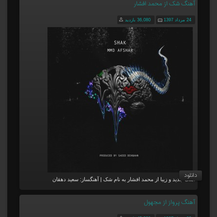
آهنگ شک از محمد افشار
24 مرداد 1397
36,080 بازدید
دانلود
آهنگ جدید و زیبا از محمد افشار به نام شک | آهنگساز: سعید دهقان
آهنگ پرواز از مجهول