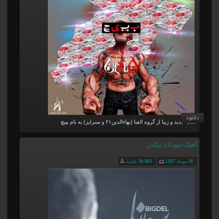
دانلود
آهنگ جدید و زیبا از گروه الفبا (بهاءالدین۲۱ و سنرایز) به نام بپیچ
آهنگ سورنا از بیگدل
26 مرداد 1397
38,943 بازدید