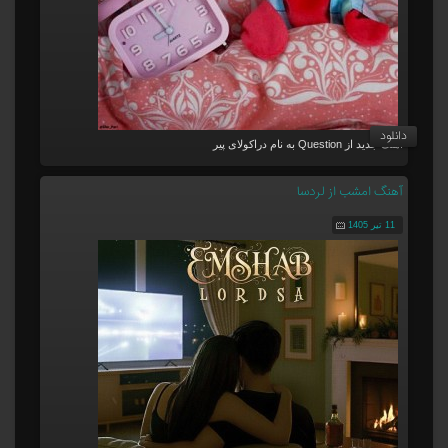
دانلود
آهنگ جدید از Question به نام دراکولای پیر
آهنگ امشب از لردسا
11 تیر 1405