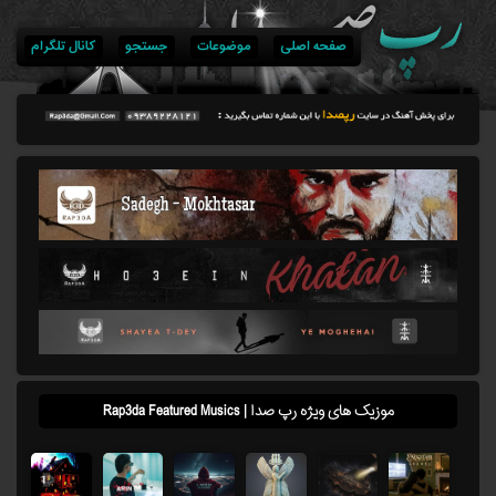
صفحه اصلی
موضوعات
جستجو
کانال تلگرام
موزیک های ویژه رپ صدا | Rap3da Featured Musics