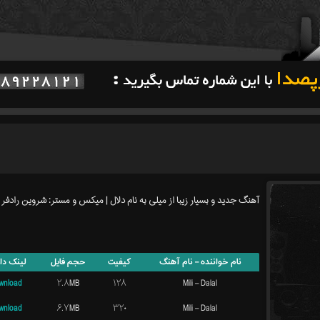
آهنگ جدید و بسیار زیبا از میلی به نام دلال | میکس و مستر: شروین رادفر
نام خواننده – نام آهنگ
کیفیت
حجم فایل
لینک دان
wnload
۲.۸MB
۱۲۸
Mili – Dalal
wnload
۶.۷MB
۳۲۰
Mili – Dalal