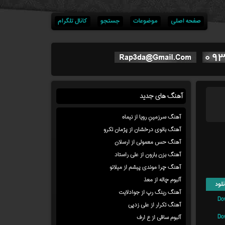
صفحه اصلی
موضوعات
جستجو
کانال تلگرام
آهنگ های جدید
آهنگ سرزمینِ رویا از نیماه
آهنگ بانوی درخشان از پژمان تکرو
آهنگ حس معمولی از ارسلان
آهنگ بزن بارون از علی راستاد
آهنگ چرا موندی پیشم از میلانو
آلبوم چاله از معذ
لود
آهنگ رینگ رپ از جوادلایت
Do
آهنگ تکرار از علی زدپی
Do
آلبوم ساقی از ع ارف