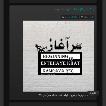
آهنگ سرآغاز (۸۹) از گروه انتهای خط
8 دی 1397
18,277 بازدید
دانلود
آهنگ جدید و زیبا از گروه انتهای خط به نام سرآغاز (۸۹)