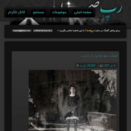
صفحه اصلی
موضوعات
جستجو
کانال تلگرام
آهنگ منو جا بزار از داراب
6 دی 1397
28,826 بازدید