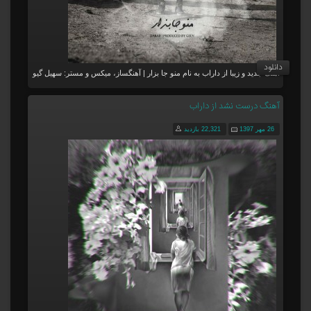
دانلود
آهنگ جدید و زیبا از داراب به نام منو جا بزار | آهنگساز، میکس و مستر: سهیل گیو
آهنگ درست نشد از داراب
26 مهر 1397
22,321 بازدید