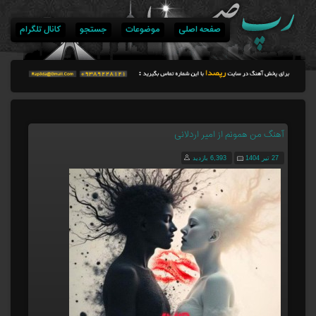
صفحه اصلی
موضوعات
جستجو
کانال تلگرام
آهنگ من همونم از امیر اردلانی
27 تیر 1404
6,393 بازدید