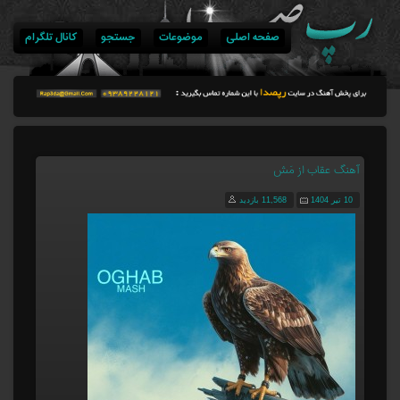
صفحه اصلی
موضوعات
جستجو
کانال تلگرام
آهنگ عقاب از مَش
10 تیر 1404
11,568 بازدید