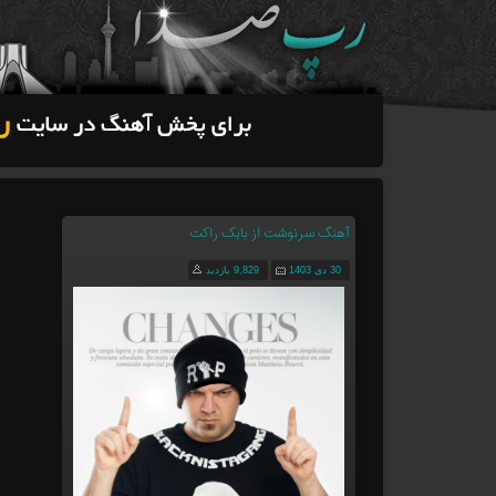
آهنگ سرنوشت از بابک راکت
30 دی 1403
9,829 بازدید