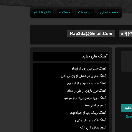
صفحه اصلی
موضوعات
جستجو
کانال تلگرام
آهنگ های جدید
آهنگ سرزمینِ رویا از نیماه
آهنگ بانوی درخشان از پژمان تکرو
آهنگ حس معمولی از ارسلان
آهنگ بزن بارون از علی راستاد
آهنگ چرا موندی پیشم از میلانو
آلبوم چاله از معذ
انلود
آهنگ رینگ رپ از جوادلایت
Dow
آهنگ تکرار از علی زدپی
آلبوم ساقی از ع ارف