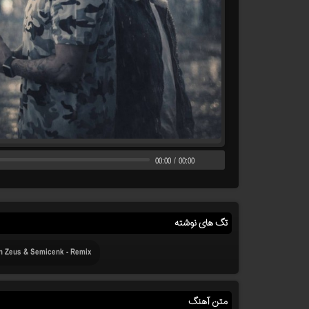
00:00
/
00:00
تگ های نوشته
 Zeus & Semicenk - Remix
متن آهنگ