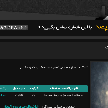
ک
آهنگ جدید از محسن زئوس و سمیجنک به نام ریمیکس
نام خواننده – نام آهنگ
کیفیت
حجم فایل
لینک د
nload
۳.۲MB
۳۲۰
Mohsen Zeus & Semicenk – Remix
صفحه رپ صدا در اینستاگرام |
https://instagram.com/Rap3dair