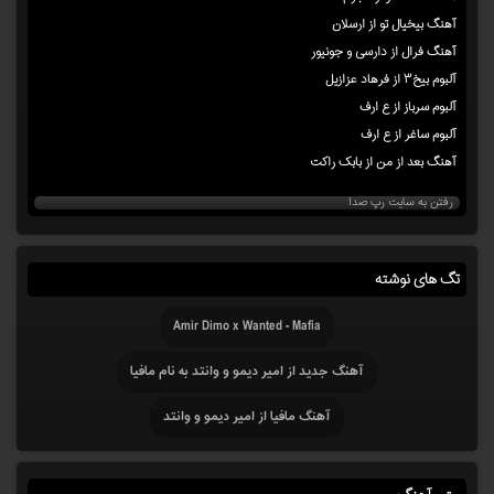
آهنگ بیخیال تو از ارسلان
آهنگ فرال از دارسی و جونیور
آلبوم بیخ۳ از فرهاد عزازیل
آلبوم سرباز از ع ارف
آلبوم ساغر از ع ارف
آهنگ بعد از من از بابک راکت
رفتن به سایت رپ صدا
تگ های نوشته
Amir Dimo x Wanted - Mafia
آهنگ جدید از امیر دیمو و وانتد به نام مافیا
آهنگ مافیا از امیر دیمو و وانتد