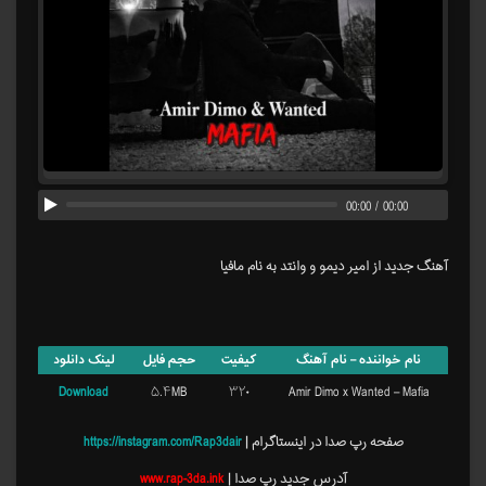
00:00
/
00:00
آهنگ جدید از امیر دیمو و وانتد به نام مافیا
نام خواننده – نام آهنگ
کیفیت
حجم فایل
لینک دانلود
Download
۵.۴MB
۳۲۰
Amir Dimo x Wanted – Mafia
صفحه رپ صدا در اینستاگرام |
https://instagram.com/Rap3dair
آدرس جدید رپ صدا |
www.rap-3da.ink