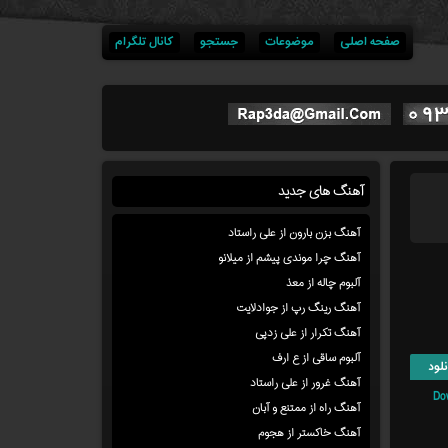
صفحه اصلی
موضوعات
جستجو
کانال تلگرام
آهنگ های جدید
آهنگ بزن بارون از علی راستاد
آهنگ چرا موندی پیشم از میلانو
آلبوم چاله از معذ
آهنگ رینگ رپ از جوادلایت
آهنگ تکرار از علی زدپی
آلبوم ساقی از ع ارف
لود
آهنگ غرور از علی راستاد
Do
آهنگ راه از ممتنع و آبان
آهنگ خاکستر از هجوم