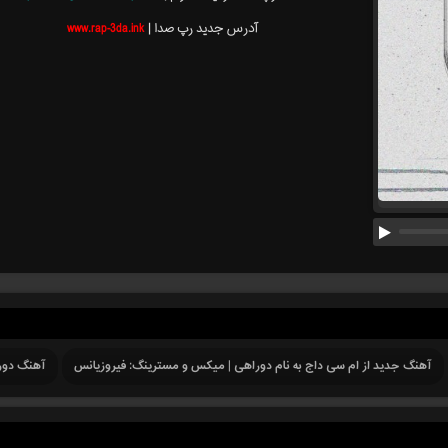
آدرس جدید رپ صدا |
www.rap-3da.ink
آهنگ جدید از ام سی داج به نام دوراهی | میکس و مسترینگ: فیروزیانس
آهنگ دور