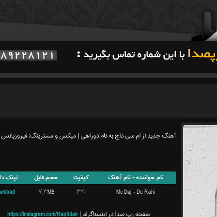
آهنگ جدید از ام سی داج به نام دوراهی | میکس و مسترینگ: فیروزیانس
نام خواننده – نام آهنگ
کیفیت
حجم فایل
لینک دان
wnload
۷.۳MB
۳۲۰
Mc Daj – Do Rahi
صفحه رپ صدا در اینستاگرام |
https://instagram.com/Rap3dair