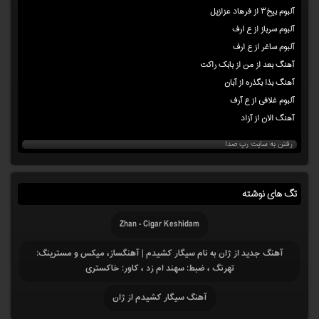
آلبوم بیخ۳ از فرهاد عزازیل
آلبوم سرباز از ع ارف
آلبوم ساغر از ع ارف
آهنگ بعد از من از بابک راکت
آهنگ بذا بگذره از آبان
آلبوم غلافی از ع آرف
آهنگ الان از آزاد
رفتن به سایت رپ صدا
تگ های نوشته
Zhan - Cigar Keshidam
آهنگ جدید از ژان به نام سیگار کشیدم | آهنگساز، میکس و مسترینگ:
تهرنگ ، ضبط: سهند ام زد ، کاور: خاکستری
آهنگ سیگار کشیدم از ژان