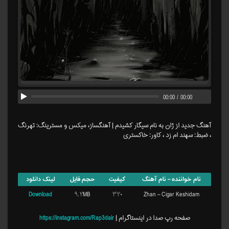
00:00
/
00:00
آهنگ جدید از ژان به نام سیگار کشیدم | آهنگساز، میکس و مسترینگ: تهرنگ
، ضبط: سهند ام زد ، کاور: خاکستری
نام خواننده – نام آهنگ
کیفیت
حجم فایل
لینک دانلود
Download
۹.۲MB
۳۲۰
Zhan – Cigar Keshidam
صفحه رپ صدا در اینستاگرام |
https://instagram.com/Rap3dair