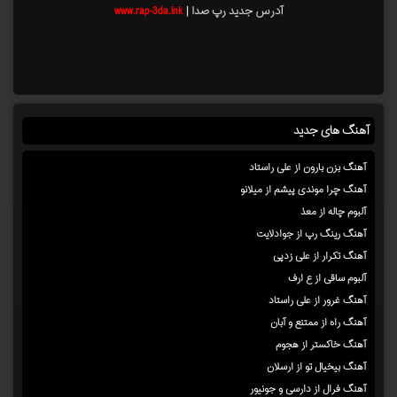
آدرس جدید رپ صدا |
www.rap-3da.ink
آهنگ های جدید
آهنگ بزن بارون از علی راستاد
آهنگ چرا موندی پیشم از میلانو
آلبوم چاله از معذ
آهنگ رینگ رپ از جوادلایت
آهنگ تکرار از علی زدپی
آلبوم ساقی از ع ارف
آهنگ غرور از علی راستاد
آهنگ راه از ممتنع و آبان
آهنگ خاکستر از هجوم
آهنگ بیخیال تو از ارسلان
آهنگ فرال از دارسی و جونیور