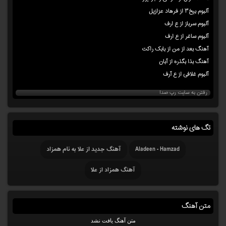
آلبوم بیخ۳ از فرهاد عزازیل
آلبوم سرباز از ع ارف
آلبوم ساغر از ع ارف
آهنگ بعد از من از بابک راکت
آهنگ بذا بگذره از آبان
آلبوم غلافی از ع آرف
رفتن به سایت رپ صدا
تگ های نوشته
Aladeen - Hamzad
آهنگ جدید از علا به نام همزاد
آهنگ همزاد از علا
متن آهنگ
متن آهنگ یافت نشد