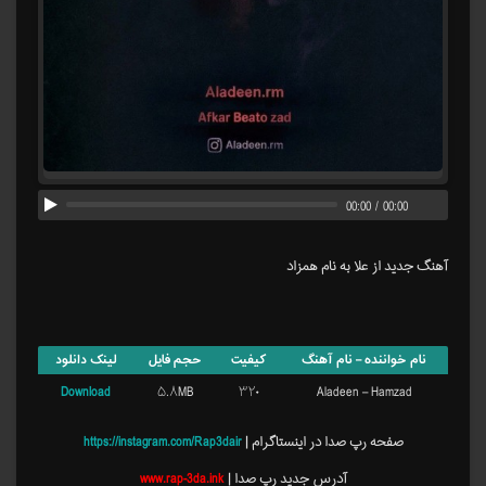
00:00
/
00:00
آهنگ جدید از علا به نام همزاد
نام خواننده – نام آهنگ
کیفیت
حجم فایل
لینک دانلود
Download
۵.۸MB
۳۲۰
Aladeen – Hamzad
صفحه رپ صدا در اینستاگرام |
https://instagram.com/Rap3dair
آدرس جدید رپ صدا |
www.rap-3da.ink