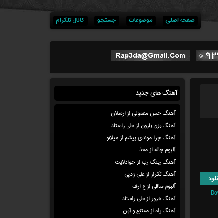
صفحه اصلی
موضوعات
جستجو
کانال تلگرام
آهنگ های جدید
آهنگ حس معمولی از ارسلان
آهنگ بزن بارون از علی راستاد
آهنگ چرا موندی پیشم از میلانو
آلبوم چاله از معذ
آهنگ رینگ رپ از جوادلایت
آهنگ تکرار از علی زدپی
لود
آلبوم ساقی از ع ارف
Do
آهنگ غرور از علی راستاد
آهنگ راه از ممتنع و آبان