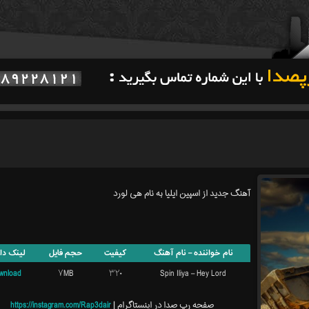
آهنگ جدید از اسپین ایلیا به نام هی لورد
نام خواننده – نام آهنگ
کیفیت
حجم فایل
لینک دان
wnload
۷MB
۳۲۰
Spin Iliya – Hey Lord
صفحه رپ صدا در اینستاگرام |
https://instagram.com/Rap3dair