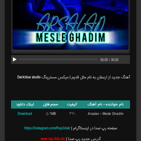
00:00
/
00:00
آهنگ جدید از ارسلان به نام مثل قدیم | میکس مسترینگ Darkblue studio
نام خواننده – نام آهنگ
کیفیت
حجم فایل
لینک دانلود
Download
۵.۹MB
۳۲۰
Arsalan – Mesle Ghadim
صفحه رپ صدا در اینستاگرام |
https://instagram.com/Rap3dair
آدرس جدید رپ صدا |
www.rap-3da.ink