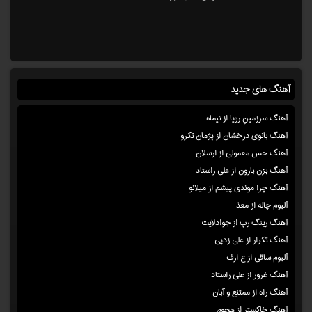
آهنگ های جدید
آهنگ سرزمینِ رویا از نیماه
آهنگ بانوی درخشان از پژمان تکرو
آهنگ حس معمولی از ارسلان
آهنگ بزن بارون از علی راستاد
آهنگ چرا موندی پیشم از میلانو
آلبوم چاله از معذ
آهنگ رینگ رپ از جوادلایت
آهنگ تکرار از علی زدپی
آلبوم ساقی از ع ارف
آهنگ غرور از علی راستاد
آهنگ راه از ممتنع و آبان
آهنگ خاکستر از هجوم