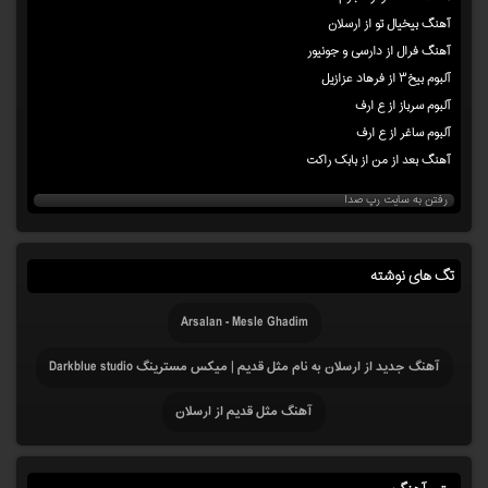
آهنگ بیخیال تو از ارسلان
آهنگ فرال از دارسی و جونیور
آلبوم بیخ۳ از فرهاد عزازیل
آلبوم سرباز از ع ارف
آلبوم ساغر از ع ارف
آهنگ بعد از من از بابک راکت
رفتن به سایت رپ صدا
تگ های نوشته
Arsalan - Mesle Ghadim
آهنگ جدید از ارسلان به نام مثل قدیم | میکس مسترینگ Darkblue studio
آهنگ مثل قدیم از ارسلان