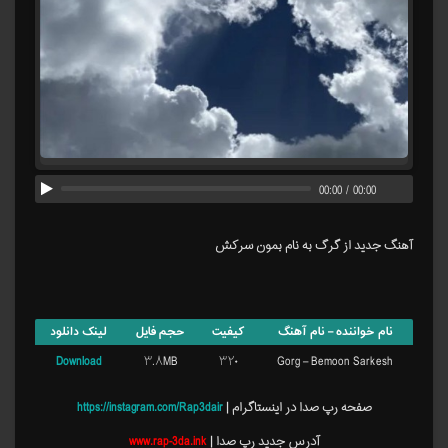
00:00
/
00:00
آهنگ جدید از گرگ به نام بمون سرکش
نام خواننده – نام آهنگ
کیفیت
حجم فایل
لینک دانلود
Download
۳.۸MB
۳۲۰
Gorg – Bemoon Sarkesh
صفحه رپ صدا در اینستاگرام |
https://instagram.com/Rap3dair
آدرس جدید رپ صدا |
www.rap-3da.ink