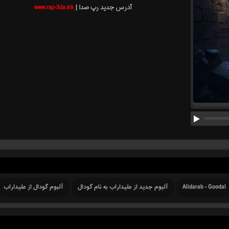
آدرس جدید رپ صدا |
www.rap-3da.ink
Alidarab - Goodal
آلبوم جدید از علیداراب به نام گودال
آلبوم گودال از علیداراب