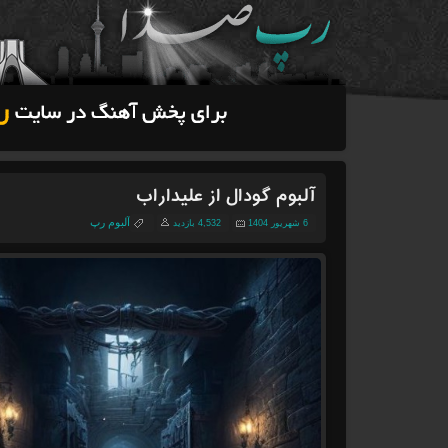
آلبوم گودال از علیداراب
آلبوم رپ
6 شهریور 1404
4,532 بازدید