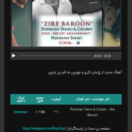
00:00
/
00:00
آهنگ جدید از پژمان تکرو و چوبین به نام زیر بارون
حجم
لینک
نام خواننده – نام آهنگ
کیفیت
فایل
دانلود
Pezhman Takro & Chubin – Zire
Download
۸.۴MB
۳۲۰
Baroon
صفحه رپ صدا در اینستاگرام |
https://instagram.com/Rap3dair