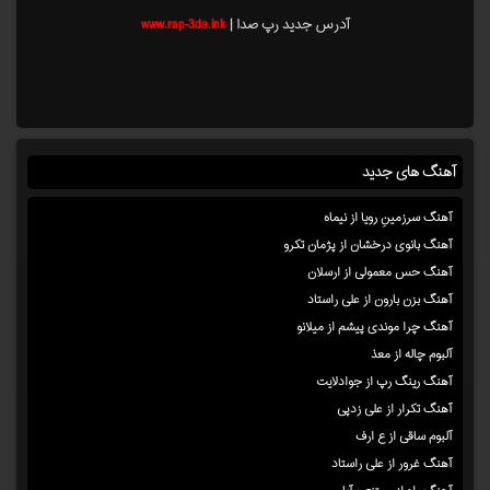
آدرس جدید رپ صدا |
www.rap-3da.ink
آهنگ های جدید
آهنگ سرزمینِ رویا از نیماه
آهنگ بانوی درخشان از پژمان تکرو
آهنگ حس معمولی از ارسلان
آهنگ بزن بارون از علی راستاد
آهنگ چرا موندی پیشم از میلانو
آلبوم چاله از معذ
آهنگ رینگ رپ از جوادلایت
آهنگ تکرار از علی زدپی
آلبوم ساقی از ع ارف
آهنگ غرور از علی راستاد