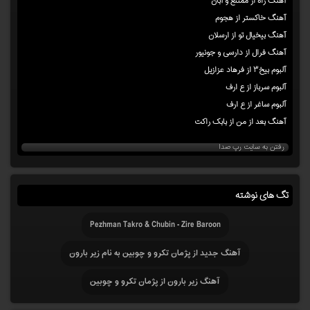
آهنگ راه از ممتنع و آبان
آهنگ خاکستر از هجوم
آهنگ بیخیال تو از ارسلان
آهنگ فرال از دارسی و جونیور
آلبوم بیخ۳ از فرهاد عزازیل
آلبوم سرباز از ع ارف
آلبوم ساغر از ع ارف
آهنگ بعد از من از بابک راکت
رفتن به سایت رپ صدا
تگ های نوشته
Pezhman Takro & Chubin - Zire Baroon
آهنگ جدید از پژمان تکرو و چوبین به نام زیر بارون
آهنگ زیر بارون از پژمان تکرو و چوبین