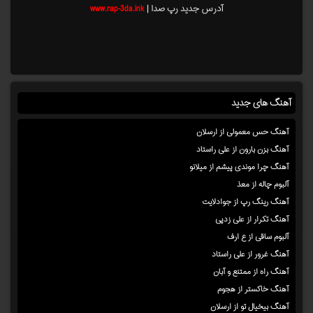
آدرس جدید رپ صدا |
www.rap-3da.ink
آهنگ های جدید
آهنگ حس معمولی از ارسلان
آهنگ بزن بارون از علی راستاد
آهنگ چرا موندی پیشم از میلانو
آلبوم چاله از معذ
آهنگ رینگ رپ از جوادلایت
آهنگ تکرار از علی زدپی
آلبوم ساقی از ع ارف
آهنگ غرور از علی راستاد
آهنگ راه از ممتنع و آبان
آهنگ خاکستر از هجوم
آهنگ بیخیال تو از ارسلان