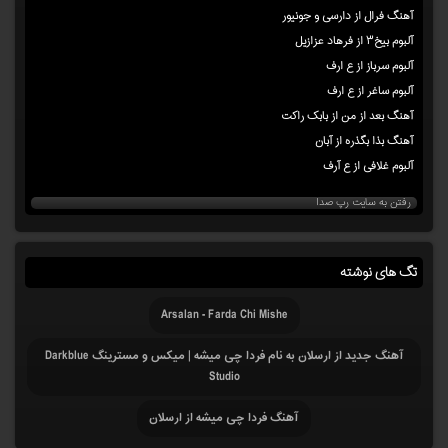
آهنگ فرال از دارسی و جونیور
آلبوم بیخ۳ از فرهاد عزازیل
آلبوم سرباز از ع ارف
آلبوم ساغر از ع ارف
آهنگ بعد از من از بابک راکت
آهنگ بذا بگذره از آبان
آلبوم غلافی از ع آرف
رفتن به سایت رپ صدا
تگ های نوشته
Arsalan - Farda Chi Mishe
آهنگ جدید از ارسلان به نام فردا چی میشه | میکس و مسترینگ Darkblue
Studio
آهنگ فردا چی میشه از ارسلان