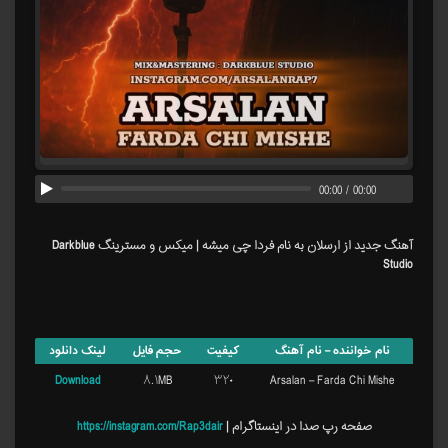
00:00
/
00:00
آهنگ جدید از ارسلان به نام فردا چی میشه | میکس و مسترینگ Darkblue
Studio
نام خواننده – نام آهنگ
کیفیت
حجم فایل
لینک دانلود
Download
۸.۱MB
۳۲۰
Arsalan – Farda Chi Mishe
صفحه رپ صدا در اینستاگرام |
https://instagram.com/Rap3dair