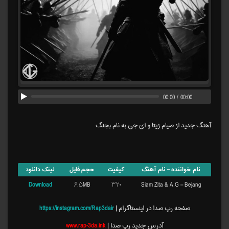
00:00
/
00:00
آهنگ جدید از صیام زیتا و ای جی به نام بجنگ
نام خواننده – نام آهنگ
کیفیت
حجم فایل
لینک دانلود
Download
۶.۵MB
۳۲۰
Siam Zita & A.G – Bejang
صفحه رپ صدا در اینستاگرام |
https://instagram.com/Rap3dair
آدرس جدید رپ صدا |
www.rap-3da.ink