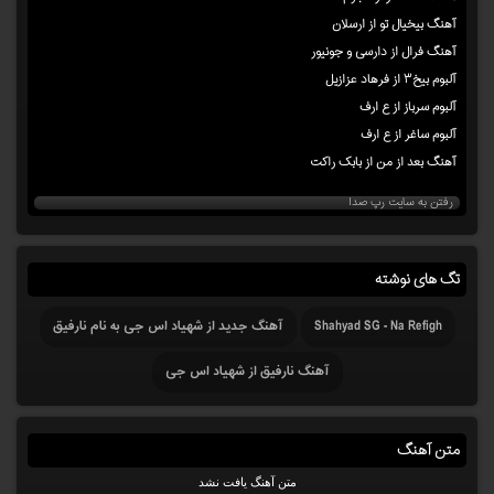
آهنگ بیخیال تو از ارسلان
آهنگ فرال از دارسی و جونیور
آلبوم بیخ۳ از فرهاد عزازیل
آلبوم سرباز از ع ارف
آلبوم ساغر از ع ارف
آهنگ بعد از من از بابک راکت
رفتن به سایت رپ صدا
تگ های نوشته
Shahyad SG - Na Refigh
آهنگ جدید از شهیاد اس جی به نام نارفیق
آهنگ نارفیق از شهیاد اس جی
متن آهنگ
متن آهنگ یافت نشد