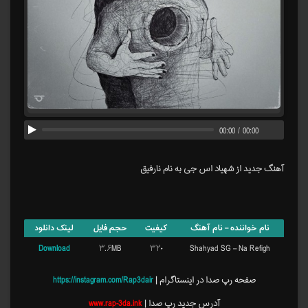
00:00
/
00:00
آهنگ جدید از شهیاد اس جی به نام نارفیق
نام خواننده – نام آهنگ
کیفیت
حجم فایل
لینک دانلود
Download
۳.۶MB
۳۲۰
Shahyad SG – Na Refigh
صفحه رپ صدا در اینستاگرام |
https://instagram.com/Rap3dair
آدرس جدید رپ صدا |
www.rap-3da.ink