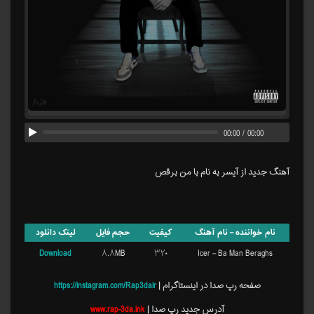
00:00
/
00:00
آهنگ جدید از آیسر به نام با من برقص
نام خواننده – نام آهنگ
کیفیت
حجم فایل
لینک دانلود
Download
۸.۸MB
۳۲۰
Icer – Ba Man Beraghs
صفحه رپ صدا در اینستاگرام |
https://instagram.com/Rap3dair
آدرس جدید رپ صدا |
www.rap-3da.ink