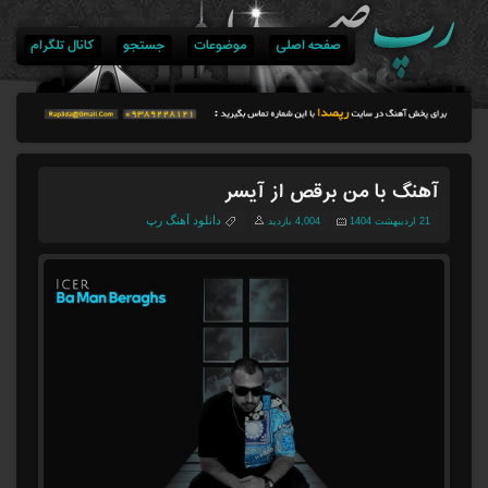
صفحه اصلی
موضوعات
جستجو
کانال تلگرام
آهنگ با من برقص از آیسر
دانلود آهنگ رپ
21 اردیبهشت 1404
4,004 بازدید