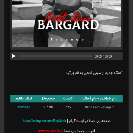
00:00
/
00:00
آهنگ جدید از مهتی فتحی به نام برگرد
نام خواننده – نام آهنگ
کیفیت
حجم فایل
لینک دانلود
Download
۷.۸MB
۳۲۰
Mehti Fathi – Bargard
صفحه رپ صدا در اینستاگرام |
https://instagram.com/Rap3dair
آدرس جدید رپ صدا |
www.rap-3da.ink