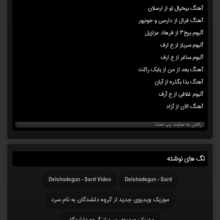
آهنگ بیخیال تو از ارسلان
آهنگ فرال از دارسی و جونیور
آلبوم بیخ۳ از فرهاد عزازیل
آلبوم سرباز از ع ارف
آلبوم ساغر از ع ارف
آهنگ بعد از من از بابک راکت
آهنگ بذا بگذره از آبان
آلبوم غلافی از ع آرف
آهنگ الان از آزاد
رفتن به سایت رپ صدا
تگ های نوشته
Delshodegun - Sard Video
Delshodegun - Sard
موزیک ویدیوی جدید از گروه دلشدگان به نام سرد