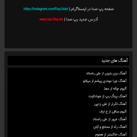
صفحه رپ صدا در اینستاگرام |
https://instagram.com/Rap3dair
آدرس جدید رپ صدا |
www.rap-3da.ink
آهنگ های جدید
آهنگ بزن بارون از علی راستاد
آهنگ چرا موندی پیشم از میلانو
آلبوم چاله از معذ
آهنگ رینگ رپ از جوادلایت
آهنگ تکرار از علی زدپی
آلبوم ساقی از ع ارف
آهنگ غرور از علی راستاد
آهنگ راه از ممتنع و آبان
آهنگ خاکستر از هجوم