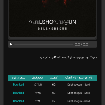
00:00
/
00:00
موزیک ویدیوی جدید از گروه دلشدگان به نام سرد
نام خواننده – نام آهنگ
کیفیت
حجم فایل
لینک دانلود
Download
۱۵۳MB
HQ
Delshodegun – Sard
Download
۷۳MB
NQ
Delshodegun – Sard
Download
۲۷MB
LQ
Delshodegun – Sard