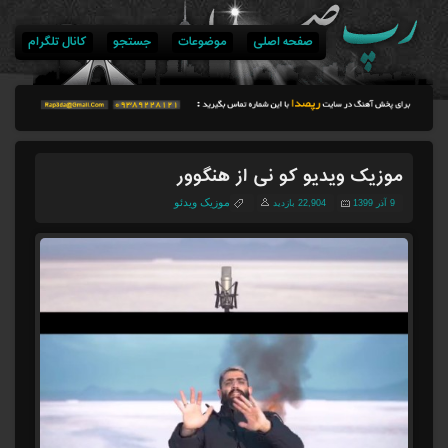
صفحه اصلی
موضوعات
جستجو
کانال تلگرام
موزیک ویدیو کو نی از هنگوور
موزیک ویدئو
9 آذر 1399
22,904 بازدید