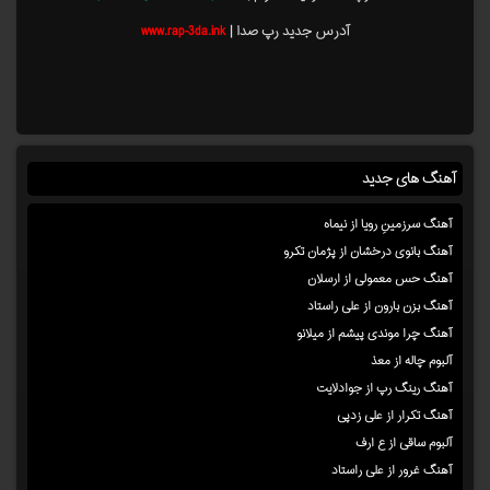
آدرس جدید رپ صدا |
www.rap-3da.ink
آهنگ های جدید
آهنگ سرزمینِ رویا از نیماه
آهنگ بانوی درخشان از پژمان تکرو
آهنگ حس معمولی از ارسلان
آهنگ بزن بارون از علی راستاد
آهنگ چرا موندی پیشم از میلانو
آلبوم چاله از معذ
آهنگ رینگ رپ از جوادلایت
آهنگ تکرار از علی زدپی
آلبوم ساقی از ع ارف
آهنگ غرور از علی راستاد