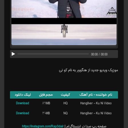
00:00
/
00:00
موزیک ویدیو جدید از هنگوور به نام کو نی
نام خواننده – نام آهنگ
کیفیت
حجم فایل
لینک دانلود
Download
۸۹MB
HQ
Hang0ver – Ku Ni Video
Download
۳۰MB
NQ
Hang0ver – Ku Ni Video
صفحه رپ صدا در اینستاگرام |
https://instagram.com/Rap3dair