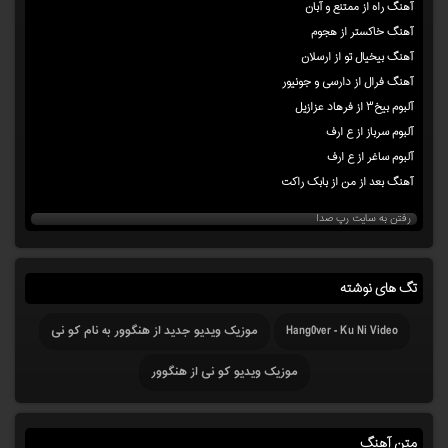
آهنگ راه از ممتنع و آبان
آهنگ خاکستر از هجوم
آهنگ بیخیال تو از ارسلان
آهنگ فرال از دارسی و جونیور
آلبوم بیخ۳ از فرهاد عزازیل
آلبوم سرباز از ع ارف
آلبوم ساغر از ع ارف
آهنگ بعد از من از بابک راکت
رفتن به سایت رپ صدا
تگ های نوشته
Hang0ver - Ku Ni Video
موزیک ویدیو جدید از هنگوور به نام کو نی
موزیک ویدیو کو نی از هنگوور
متن آهنگ