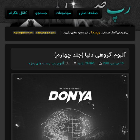
صفحه اصلی
موضوعات
جستجو
کانال تلگرام
آلبوم گروهی دنیا (جلد چهارم)
آلبوم رپ
,
پست های ویژه
10 فروردین 1398
29,996 بازدید