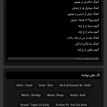
آهنگ خاکستر از هجوم
آهنگ بیخیال تو از ارسلان
آهنگ فرال از دارسی و جونیور
آلبوم بیخ۳ از فرهاد عزازیل
آلبوم سرباز از ع ارف
آلبوم ساغر از ع ارف
آهنگ بعد از من از بابک راکت
آهنگ بذا بگذره از آبان
آلبوم غلافی از ع آرف
رفتن به سایت رپ صدا
تگ های نوشته
Aliem - Tazad
5a1ar - Siah
4th K & Koorosh Sz - Sefid
Moh3n - Zendegi
Misaq - Donya
Arshyt - Avali
Rewall - Taghir (Ft Oxid)
Parham PZ - Pas Chi Shod