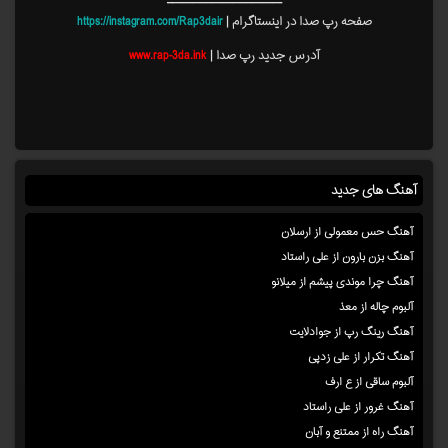
———————————–
صفحه رپ صدا در اینستاگرام |
https://instagram.com/Rap3dair
آدرس جدید رپ صدا |
www.rap-3da.ink
آهنگ های جدید
آهنگ حس معمولی از ارسلان
آهنگ بزن بارون از علی راستاد
آهنگ چرا موندی پیشم از میلانو
آلبوم چاله از معذ
آهنگ رینگ رپ از جوادلایت
آهنگ تکرار از علی زدپی
آلبوم ساقی از ع ارف
آهنگ غرور از علی راستاد
آهنگ راه از ممتنع و آبان