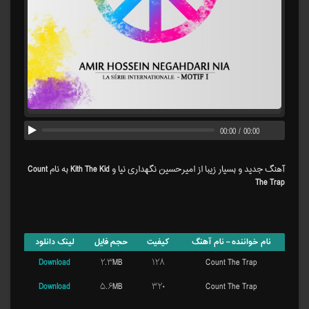
00:00
/
00:00
آهنگ جدید و بسیار زیبا از امیرحسین نگهداری نیا و Kith The Kid به نام Count
The Trap
نام خواننده – نام آهنگ
کیفیت
حجم فایل
لینک دانلود
Download
۲.۳MB
۱۲۸
Count The Trap
Download
۵.۶MB
۳۲۰
Count The Trap