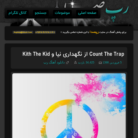
صفحه اصلی
موضوعات
جستجو
کانال تلگرام
Count The Trap از نگهداری نیا و Kith The Kid
دانلود آهنگ رپ
5 فروردین 1398
34,425 بازدید