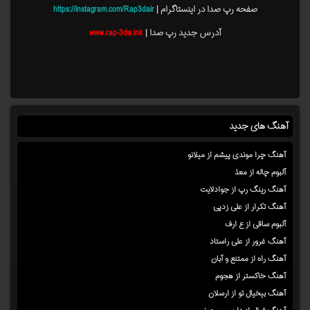
صفحه رپ صدا در اینستاگرام |
https://instagram.com/Rap3dair
آدرس جدید رپ صدا |
www.rap-3da.ink
آهنگ های جدید
آهنگ چرا موندی پیشم از میلانو
آلبوم چاله از معذ
آهنگ رینگ رپ از جوادلایت
آهنگ تکرار از علی زدپی
آلبوم ساقی از ع ارف
آهنگ غرور از علی راستاد
آهنگ راه از ممتنع و آبان
آهنگ خاکستر از هجوم
آهنگ بیخیال تو از ارسلان