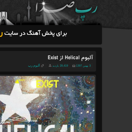
آلبوم Helical از Exist
آلبوم رپ
3 بهمن 1397
28,419 بازدید