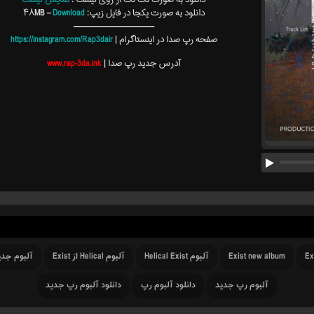
دانلود به صورت تک تک از روی لیست :
نمایش لیست
دانلود به صورت یکجا در فایل زیپ: ۴۸MB –
Download
———————————–
صفحه رپ صدا در اینستاگرام |
https://instagram.com/Rap3dair
آدرس جدید رپ صدا |
www.rap-3da.ink
Ex
Exist new album
آلبوم Helical Exist
آلبوم Helical از Exist
آلبوم جدید  - Helical
آلبوم رپ جدید
دانلود آلبوم رپ
دانلود آلبوم رپ جدید