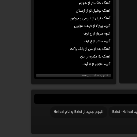
آهنگ خاکستر از هجوم
آهنگ بیخیال تو از ارسلان
آهنگ فرال از دارسی و جونیور
آلبوم بیخ۳ از فرهاد عزازیل
آلبوم سرباز از ع ارف
آلبوم ساغر از ع ارف
آهنگ بعد از من از بابک راکت
آهنگ بذا بگذره از آبان
آلبوم غلافی از ع آرف
رفتن به سایت رپ صدا
Exist
آلبوم جدید از Exist به نام Helical