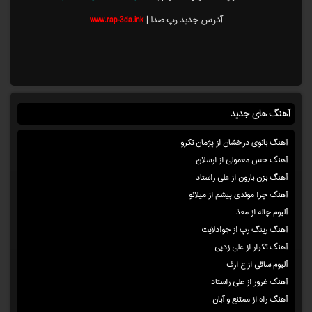
آدرس جدید رپ صدا |
www.rap-3da.ink
آهنگ های جدید
آهنگ بانوی درخشان از پژمان تکرو
آهنگ حس معمولی از ارسلان
آهنگ بزن بارون از علی راستاد
آهنگ چرا موندی پیشم از میلانو
آلبوم چاله از معذ
آهنگ رینگ رپ از جوادلایت
آهنگ تکرار از علی زدپی
آلبوم ساقی از ع ارف
آهنگ غرور از علی راستاد
آهنگ راه از ممتنع و آبان