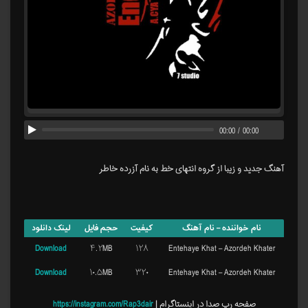
00:00
/
00:00
آهنگ جدید و زیبا از گروه انتهای خط به نام آزرده خاطر
نام خواننده – نام آهنگ
کیفیت
حجم فایل
لینک دانلود
Download
۴.۲MB
۱۲۸
Entehaye Khat – Azordeh Khater
Download
۱۰.۵MB
۳۲۰
Entehaye Khat – Azordeh Khater
صفحه رپ صدا در اینستاگرام |
https://instagram.com/Rap3dair