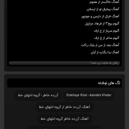
آهنگ خاکستر از هجوم
آهنگ بیخیال تو از ارسلان
آهنگ فرال از دارسی و جونیور
آلبوم بیخ۳ از فرهاد عزازیل
آلبوم سرباز از ع ارف
آلبوم ساغر از ع ارف
آهنگ بعد از من از بابک راکت
آهنگ بذا بگذره از آبان
رفتن به سایت رپ صدا
تگ های نوشته
Entehaye Khat - Azordeh Khater
آزرده خاطر - گروه انتهای خط
آهنگ آزرده خاطر از گروه انتهای خط
آهنگ آزرده خاطر گروه انتهای خط