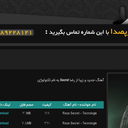
آهنگ جدید و زیبا از رضا Secret به نام تکنولوژی
نام خواننده – نام آهنگ
کیفیت
حجم فایل
لینک دا
wnload
۳.۱MB
۱۲۸
Reza Secret – Tecnologie
wnload
۷.۵MB
۳۲۰
Reza Secret – Tecnologie