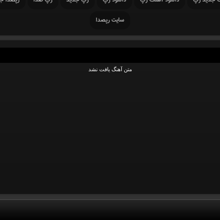
گ جدید رپ
دانلود آهنگ رپ
دانلود رپ
رپ جدید
رپ صدا
رپصدا ج
سایت رپصدا
متن آهنگ یافت نشد