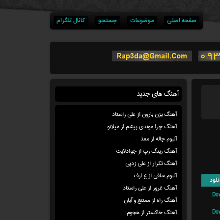
صفحه اصلی
موضوعات
جستجو
کانال تلگرام
آهنگ های جدید
آهنگ بزن بارون از علی راستاد
آهنگ چرا موندی پیشم از میلانو
آلبوم چاله از معذ
آهنگ رینگ رپ از جوادلایت
آهنگ تکرار از علی زدپی
آلبوم ساقی از ع ارف
نلود
آهنگ غرور از علی راستاد
Do
آهنگ راه از ممتنع و آبان
Do
آهنگ خاکستر از هجوم