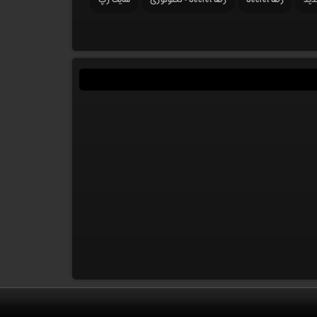
دید
رضا Secret
رضا Secret - تکنولوژی
سایت رپ