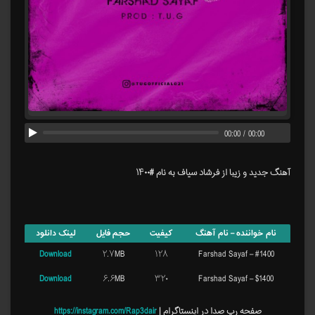
00:00
/
00:00
آهنگ جدید و زیبا از فرشاد سیاف به نام #۱۴۰۰
نام خواننده – نام آهنگ
کیفیت
حجم فایل
لینک دانلود
Download
۲.۷MB
۱۲۸
Farshad Sayaf – #1400
Download
۶.۶MB
۳۲۰
Farshad Sayaf – $1400
صفحه رپ صدا در اینستاگرام |
https://instagram.com/Rap3dair