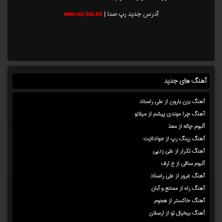
آدرس جدید رپ صدا |
www.rap-3da.ink
آهنگ های جدید
آهنگ بزن بارون از علی راستاد
آهنگ چرا موندی پیشم از میلانو
آلبوم چاله از معذ
آهنگ رینگ رپ از جوادلایت
آهنگ تکرار از علی زدپی
آلبوم ساقی از ع ارف
آهنگ غرور از علی راستاد
آهنگ راه از ممتنع و آبان
آهنگ خاکستر از هجوم
آهنگ بیخیال تو از ارسلان