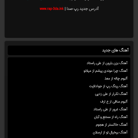
آدرس جدید رپ صدا |
www.rap-3da.ink
آهنگ های جدید
آهنگ بزن بارون از علی راستاد
آهنگ چرا موندی پیشم از میلانو
آلبوم چاله از معذ
آهنگ رینگ رپ از جوادلایت
آهنگ تکرار از علی زدپی
آلبوم ساقی از ع ارف
آهنگ غرور از علی راستاد
آهنگ راه از ممتنع و آبان
آهنگ خاکستر از هجوم
آهنگ بیخیال تو از ارسلان