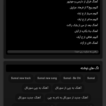
آهنگ فرال از دارسی و جونیور
آلبوم بیخ۳ از فرهاد عزازیل
آلبوم سرباز از ع ارف
آلبوم ساغر از ع ارف
آهنگ بعد از من از بابک راکت
آهنگ بذا بگذره از آبان
آلبوم غلافی از ع آرف
آهنگ الان از آزاد
رفتن به سایت رپ صدا
تگ های نوشته
Sureal new track
Sureal new song
Sureal - Be Chi
Sureal
آهنگ به چی از سورئال
آهنگ به چی سورئال
آهنگ جدید از سورئال به نام به چی
آهنگ جدید سورئال