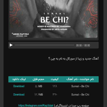
00:00
/
00:00
آهنگ جدید و زیبا از سورئال به نام به چی ؟
نام خواننده – نام آهنگ
کیفیت
حجم فایل
لینک دانلود
Download
۵.۱MB
۱۲۸
Sureal – Be Chi
Download
۱۲.۶MB
۳۲۰
Sureal – Be Chi
صفحه رپ صدا در اینستاگرام |
https://instagram.com/Rap3dair