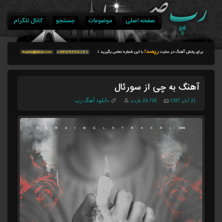
صفحه اصلی
موضوعات
جستجو
کانال تلگرام
آهنگ به چی از سورئال
دانلود آهنگ رپ
21 آبان 1397
24,734 بازدید