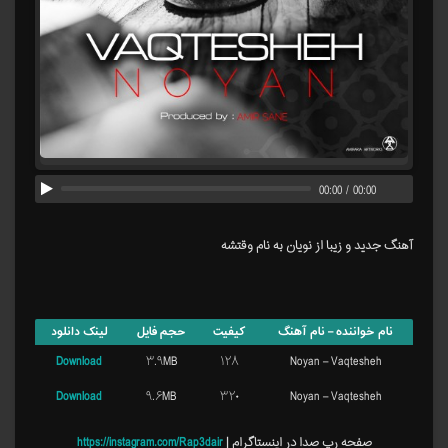
00:00
/
00:00
آهنگ جدید و زیبا از نویان به نام وقتشه
نام خواننده – نام آهنگ
کیفیت
حجم فایل
لینک دانلود
Download
۳.۹MB
۱۲۸
Noyan – Vaqtesheh
Download
۹.۶MB
۳۲۰
Noyan – Vaqtesheh
صفحه رپ صدا در اینستاگرام |
https://instagram.com/Rap3dair