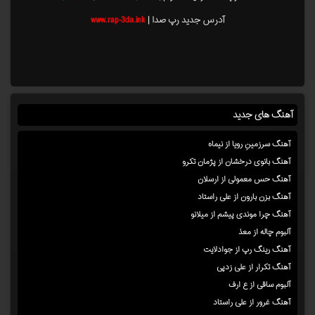
آدرس جدید رپ صدا |
www.rap-3da.ink
آهنگ های جدید
آهنگ سرزمینِ رویا از نیماه
آهنگ بانوی درخشان از پژمان تکرو
آهنگ حس معمولی از ارسلان
آهنگ بزن بارون از علی راستاد
آهنگ چرا موندی پیشم از میلانو
آلبوم چاله از معذ
آهنگ رینگ رپ از جوادلایت
آهنگ تکرار از علی زدپی
آلبوم ساقی از ع ارف
آهنگ غرور از علی راستاد