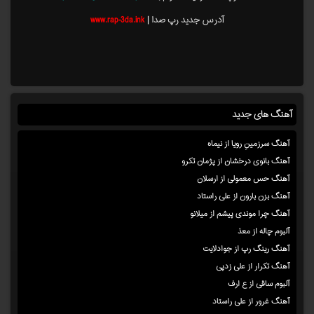
آدرس جدید رپ صدا |
www.rap-3da.ink
آهنگ های جدید
آهنگ سرزمینِ رویا از نیماه
آهنگ بانوی درخشان از پژمان تکرو
آهنگ حس معمولی از ارسلان
آهنگ بزن بارون از علی راستاد
آهنگ چرا موندی پیشم از میلانو
آلبوم چاله از معذ
آهنگ رینگ رپ از جوادلایت
آهنگ تکرار از علی زدپی
آلبوم ساقی از ع ارف
آهنگ غرور از علی راستاد