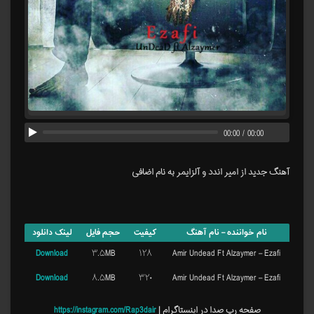
00:00
/
00:00
آهنگ جدید از امیر اندد و آلزایمر به نام اضافی
نام خواننده – نام آهنگ
کیفیت
حجم فایل
لینک دانلود
Download
۳.۵MB
۱۲۸
Amir Undead Ft Alzaymer – Ezafi
Download
۸.۵MB
۳۲۰
Amir Undead Ft Alzaymer – Ezafi
صفحه رپ صدا در اینستاگرام |
https://instagram.com/Rap3dair