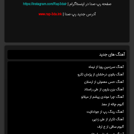
صفحه رپ صدا در اینستاگرام |
https://instagram.com/Rap3dair
آدرس جدید رپ صدا |
www.rap-3da.ink
آهنگ های جدید
آهنگ سرزمینِ رویا از نیماه
آهنگ بانوی درخشان از پژمان تکرو
آهنگ حس معمولی از ارسلان
آهنگ بزن بارون از علی راستاد
آهنگ چرا موندی پیشم از میلانو
آلبوم چاله از معذ
آهنگ رینگ رپ از جوادلایت
آهنگ تکرار از علی زدپی
آلبوم ساقی از ع ارف