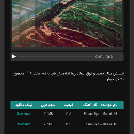
00:00
/
00:00
اینسترومنتال جدید و فوق العاده زیبا از احسان ضیا به نام مالک ۴۶ ، محصول
تشکل دیوار
نام خواننده – نام آهنگ
کیفیت
حجم فایل
لینک دانلود
Download
۳.۱MB
۱۲۸
Ehsan Ziya – Maalek 46
Download
۷.۵MB
۳۲۰
Ehsan Ziya – Maalek 46