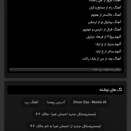
آهنگ غرور از علی راستاد
آهنگ راه از ممتنع و آبان
آهنگ خاکستر از هجوم
آهنگ بیخیال تو از ارسلان
آهنگ فرال از دارسی و جونیور
آلبوم بیخ۳ از فرهاد عزازیل
آلبوم سرباز از ع ارف
آلبوم ساغر از ع ارف
آهنگ بعد از من از بابک راکت
رفتن به سایت رپ صدا
تگ های نوشته
Ehsan Ziya - Maalek 46
آدرس رپصدا
آهنگ رپ
اینسترومنتال جدید احسان ضیا - مالک ۴۶
اینسترومنتال جدید از احسان ضیا به نام مالک ۴۶