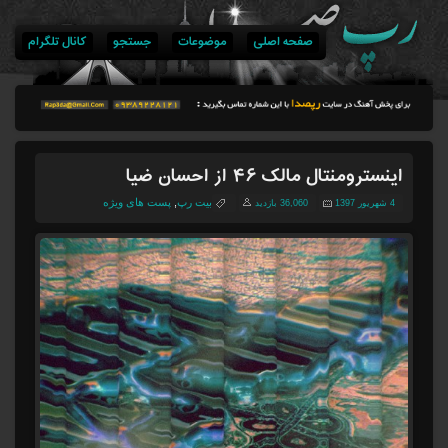
صفحه اصلی
موضوعات
جستجو
کانال تلگرام
اینسترومنتال مالک ۴۶ از احسان ضیا
بیت رپ
,
پست های ویژه
4 شهریور 1397
36,060 بازدید