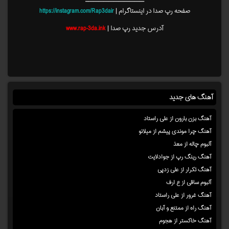
———————————–
صفحه رپ صدا در اینستاگرام |
https://instagram.com/Rap3dair
آدرس جدید رپ صدا |
www.rap-3da.ink
آهنگ های جدید
آهنگ بزن بارون از علی راستاد
آهنگ چرا موندی پیشم از میلانو
آلبوم چاله از معذ
آهنگ رینگ رپ از جوادلایت
آهنگ تکرار از علی زدپی
آلبوم ساقی از ع ارف
آهنگ غرور از علی راستاد
آهنگ راه از ممتنع و آبان
آهنگ خاکستر از هجوم