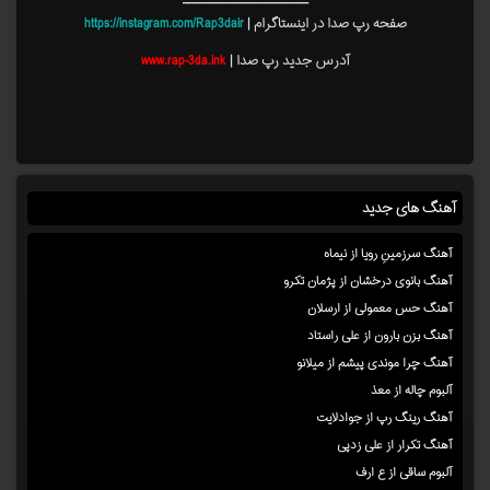
———————————–
صفحه رپ صدا در اینستاگرام |
https://instagram.com/Rap3dair
آدرس جدید رپ صدا |
www.rap-3da.ink
آهنگ های جدید
آهنگ سرزمینِ رویا از نیماه
آهنگ بانوی درخشان از پژمان تکرو
آهنگ حس معمولی از ارسلان
آهنگ بزن بارون از علی راستاد
آهنگ چرا موندی پیشم از میلانو
آلبوم چاله از معذ
آهنگ رینگ رپ از جوادلایت
آهنگ تکرار از علی زدپی
آلبوم ساقی از ع ارف